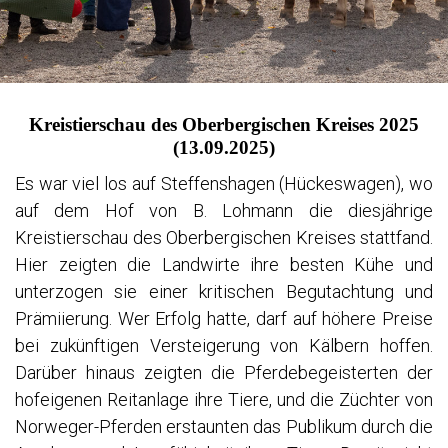
INDIEN 1981
GRIECHENLAND-PRAKTIKUM 1983
NORWEGEN 1983
TÜRKEI 1987
ITALIEN 2014
Kreistierschau des Oberbergischen Kreises 2025
WIEN 2014
(13.09.2025)
BRETAGNE 2017
Es war viel los auf Steffenshagen (Hückeswagen), wo
SLOWAKEI 2014
auf dem Hof von B. Lohmann die diesjährige
SÄCHSISCHE SCHWEIZ 2017
Kreistierschau des Oberbergischen Kreises stattfand.
SCHOTTLAND 2015
Hier zeigten die Landwirte ihre besten Kühe und
BODENSEE 2017
VERZASCATAL 2015
unterzogen sie einer kritischen Begutachtung und
CEVENNEN 2016
Prämiierung. Wer Erfolg hatte, darf auf höhere Preise
LÜNEBURG 2016
bei zukünftigen Versteigerung von Kälbern hoffen.
NEUSEELAND 2018
Darüber hinaus zeigten die Pferdebegeisterten der
SÜDAFRIKA 2016
hofeigenen Reitanlage ihre Tiere, und die Züchter von
SÜDTIROL 2018
Norweger-Pferden erstaunten das Publikum durch die
KARIBISCHE TRÄUME 2019