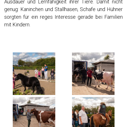
Ausdauer und Lernfähigkeit ihrer Tiere. Damit nicht
PRAG 2019
genug: Kaninchen und Stallhasen, Schafe und Hühner
SÜDTIROL 2020
sorgten für ein reges Interesse gerade bei Familien
SYLT 2020
mit Kindern.
LAGO MAGGIORE (2020)
DARSS – ZINGST – RÜGEN 2021
SCHWEIZ 2022
NORDSEE / EIDERSTEDT / ST. PETER-ORDING
LANZAROTE 2022
FINNLAND – LAPPLAND 2023
BODENSEE 2023
KROATIEN 2023
VIETNAM 2024
SARDINIEN 2025
KREUZFAHRT MIT DER AIDA (KANARISCHE INSELN, MADEIRA) 2026
AUSSTELLUNGEN – MITGLIEDSCHAFTEN –
VERÖFFENTLICHUNGEN
AL-THANY AWARD