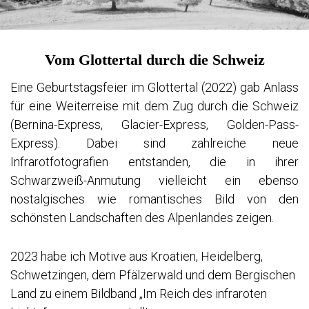
NORWEGEN 1983
TÜRKEI 1987
ITALIEN 2014
Vom Glottertal durch die Schweiz
WIEN 2014
BRETAGNE 2017
Eine Geburtstagsfeier im Glottertal (2022) gab Anlass
SLOWAKEI 2014
für eine Weiterreise mit dem Zug durch die Schweiz
SÄCHSISCHE SCHWEIZ 2017
(Bernina-Express, Glacier-Express, Golden-Pass-
SCHOTTLAND 2015
Express). Dabei sind zahlreiche neue
BODENSEE 2017
Infrarotfotografien entstanden, die in ihrer
VERZASCATAL 2015
Schwarzweiß-Anmutung vielleicht ein ebenso
CEVENNEN 2016
nostalgisches wie romantisches Bild von den
LÜNEBURG 2016
schönsten Landschaften des Alpenlandes zeigen.
NEUSEELAND 2018
SÜDAFRIKA 2016
SÜDTIROL 2018
2023 habe ich Motive aus Kroatien, Heidelberg,
KARIBISCHE TRÄUME 2019
Schwetzingen, dem Pfälzerwald und dem Bergischen
PRAG 2019
Land zu einem Bildband „Im Reich des infraroten
SÜDTIROL 2020