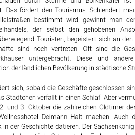
chäden durch Stürme und Borkenkäfer ist
t. Das fördert den Tourismus. Schlendert man
llelstraßen bestimmt wird, gewinnt man de
zelhandels, der selbst den gehobenen Ans
 überwiegend Touristen, begeistert sich an den
äfte sind noch vertreten. Oft sind die Ge
rkhäuser untergebracht. Diese und andere 
tion der ländlichen Bevölkerung in städtische St
ert sich, sobald die Geschäfte geschlossen si
 Städtchen verfällt in einen Schlaf. Aber vermu
 und 3. Oktober die zahlreichen Oldtimer der
ellnesshotel Deimann Halt machen. Auch di
in der Geschichte datieren. Der Sachsenkönig 