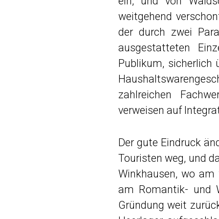
ein, und von Walds
weitgehend verschon
der durch zwei Para
ausgestatteten Ein
Publikum, sicherlich
Haushaltswarengesch
zahlreichen Fachwe
verweisen auf Integra
Der gute Eindruck änd
Touristen weg, und das
Winkhausen, wo am 2.
am Romantik- und W
Gründung weit zurück 