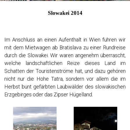
GRENZÜBERSCHREITUNGEN
Slowakei 2014
KUNST IM WERDEN
LICHT UND SCHATTEN
MENSCHLICHES – ALLZUMENSCHLICHES (AUSSTELLUNG IM RAHMEN DER
VAILLANT NACHT DER KULTUR 2015)
VAILLANT NACHT DER KULTUR 2014
Im Anschluss an einen Aufenthalt in Wien fuhren wir
WOGA 2014
mit dem Mietwagen ab Bratislava zu einer Rundreise
WOGA 2015
durch die Slowakei. Wir waren angenehm überrascht,
WOGA 2016
welche landschaftlichen Reize dieses Land im
WOGA 2017
Schatten der Touristenströme hat, und dazu gehören
WOGA 2018
nicht nur die Hohe Tatra, sondern vor allem die im
WOGA 2021
Herbst bunt gefärbten Laubwälder des slowakischen
FRISCH GEÖLT!
Erzgebirges oder das Zipser Hügelland.
MENSCHENLANDSCHAFTEN (VHS-AUSSTELLUNG 2017)
VAILLANT NACHT DER KULTUR 2018
ART MORBIDE
VORSTOSS INS UNBEWUSSTE
AM ANDEREN ENDE DER WELT