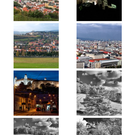
BERLIN – ABSEITS DER TOURISTENPFADE
ROST, WACHS, ÖL UND STEIN
ICE-MANIA
DAS MAUSOLEUM DER STAHLKOCHER
DER ZAUBER DES WIDERSCHEINS
DIE NEUE
VOM GLOTTERTAL DURCH DIE SCHWEIZ
MYTHEN, KOBOLDE UND FERNE WELTEN
MENSCHEN BEI DER ARBEIT
STREETFOTOGRAFIE
MINIMALISMUS
AUS DER NÄHE BETRACHTET
NATURRAUM WUPPER
INFRAROT
REISEN
INDONESIEN 1976
SRI LANKA 1977