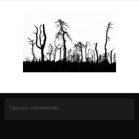
SEGELN AUF DEM IJSSELMEER
TOSKANA
WINTEREINDRÜCKE
ZECHE ZOLLERN
ZWISCHEN NORD- UND OSTSEE
AN DER MOSEL
WITTGENSTEINER LAND (BERLEBURG)
ALTENBERGER DOM
HEILSTÄTTEN GRABOWSEE
LENNEP BLUES
REMSCHEID – TRISTESSE EINER INNENSTADT
DOMBURG (NL)
DIEMELSEE – WALDECKER LAND
SCHMALLENBERG
FREIZEIT IN EMSBÜREN – MOORLAGE
DAS ENDE EINER WOHNSTATT
LOST PLACES
SÜDEIFEL (BERKOTH)