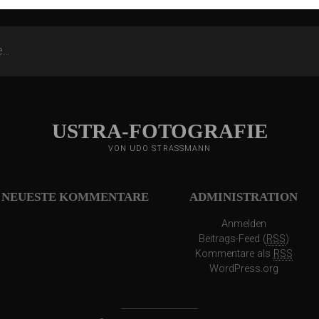
USTRA-FOTOGRAFIE
VON UDO STRASSMANN
NEUESTE KOMMENTARE
ADMINISTRATION
Anmelden
Beitrags-Feed (
RSS
)
Kommentare als
RSS
WordPress.org