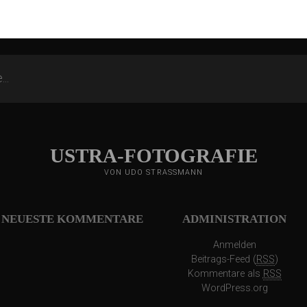
USTRA-FOTOGRAFIE
VON UDO STRASSMANN
NEUESTE KOMMENTARE
ADMINISTRATION
Anmelden
Beitrags-Feed (
RSS
)
Kommentare als
RSS
WordPress.org