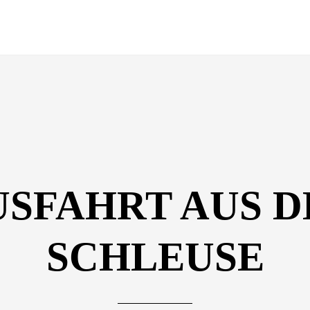
EN – MITGLIEDSCHAFTEN – VERÖFF
RD
TRIERENBERGER SUPER CIRCUIT
FOTOFORUM AWARD
M
ÜBER MICH
IMPRESSUM
DATENSCHUTZERKLÄRUNG
USFAHRT AUS D
SCHLEUSE