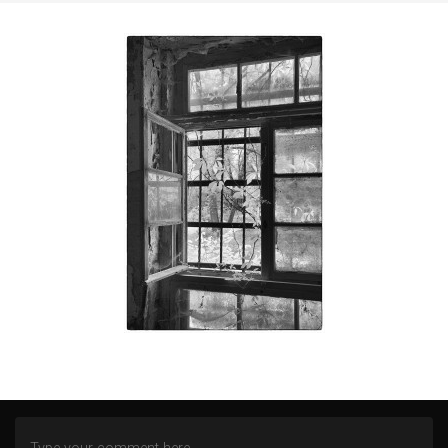
ZWISCHEN NORD- UND OSTSEE
AN DER MOSEL
WITTGENSTEINER LAND (BERLEBURG)
ALTENBERGER DOM
HEILSTÄTTEN GRABOWSEE
LENNEP BLUES
REMSCHEID – TRISTESSE EINER INNENSTADT
DOMBURG (NL)
DIEMELSEE – WALDECKER LAND
SCHMALLENBERG
FREIZEIT IN EMSBÜREN – MOORLAGE
DAS ENDE EINER WOHNSTATT
LOST PLACES
SÜDEIFEL (BERKOTH)
BERGEN (NOORD-HOLLAND)
FREIZEIT IN DAADEN (WESTERWALD)
KÖLN
DORTMUND – HÖRDE
DÜSSELDORF