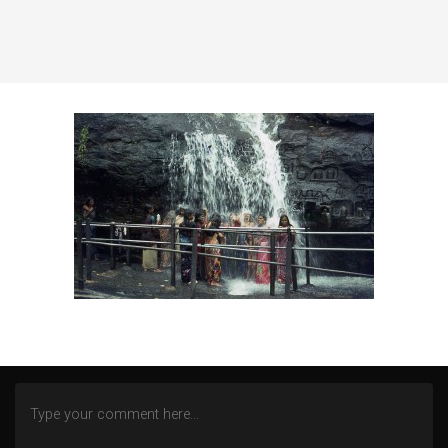
ZECHE ZOLLERN
ZWISCHEN NORD- UND OSTSEE
AN DER MOSEL
WITTGENSTEINER LAND (BERLEBURG)
ALTENBERGER DOM
HEILSTÄTTEN GRABOWSEE
LENNEP BLUES
REMSCHEID – TRISTESSE EINER INNENSTADT
DOMBURG (NL)
DIEMELSEE – WALDECKER LAND
SCHMALLENBERG
FREIZEIT IN EMSBÜREN – MOORLAGE
DAS ENDE EINER WOHNSTATT
LOST PLACES
SÜDEIFEL (BERKOTH)
BERGEN (NOORD-HOLLAND)
FREIZEIT IN DAADEN (WESTERWALD)
KÖLN