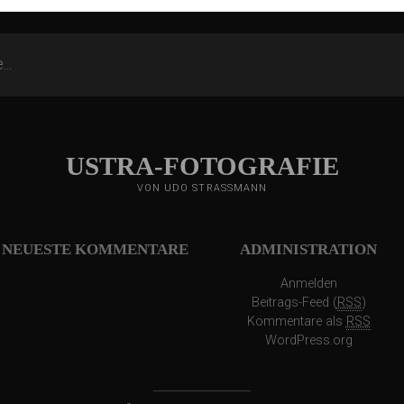
USTRA-FOTOGRAFIE
VON UDO STRASSMANN
NEUESTE KOMMENTARE
ADMINISTRATION
Anmelden
Beitrags-Feed (
RSS
)
Kommentare als
RSS
WordPress.org