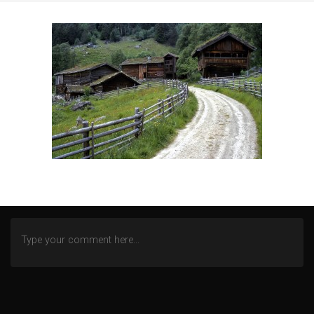
SEGELN AUF DEM IJSSELMEER
TOSKANA
WINTEREINDRÜCKE
ZECHE ZOLLERN
ZWISCHEN NORD- UND OSTSEE
AN DER MOSEL
WITTGENSTEINER LAND (BERLEBURG)
ALTENBERGER DOM
HEILSTÄTTEN GRABOWSEE
LENNEP BLUES
REMSCHEID – TRISTESSE EINER INNENSTADT
DOMBURG (NL)
DIEMELSEE – WALDECKER LAND
SCHMALLENBERG
FREIZEIT IN EMSBÜREN – MOORLAGE
DAS ENDE EINER WOHNSTATT
LOST PLACES
SÜDEIFEL (BERKOTH)