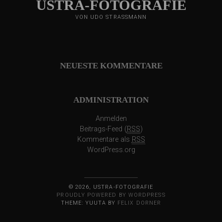
USTRA-FOTOGRAFIE
BERGEN (NOORD-HOLLAND)
FREIZEIT IN DAADEN (WESTERWALD)
VON UDO STRASSMANN
KÖLN
DORTMUND – HÖRDE
DÜSSELDORF
NEUESTE KOMMENTARE
FREIZEIT IN ELTVILLE AM RHEIN (RAUENTHAL)
BENSBERG (BERGISCH GLADBACH)
AN DER WUPPER
ADMINISTRATION
IM TAL DER FULDA (FREIZEIT IN KASSEL)
FREIZEIT IN DARUP (MÜNSTERLAND) 2025
Anmelden
FREIZEIT IN TONGEREN (B) UND MAASTRICHT (NL)
Beitrags-Feed (
RSS
)
Kommentare als
RSS
AUSSTELLUNGEN
WordPress.org
BILDTEXT – TEXTBILD – EINE AUSSTELLUNG DES KUNSTKREISES AUERBERG
DVF-WETTBEWERB „DER MENSCH IM ALTER“
GESICHTER INDONESIENS
© 2026, USTRA-FOTOGRAFIE
PROUDLY POWERED BY WORDPRESS
GRENZÜBERSCHREITUNGEN
THEME: YUUTA BY
FELIX DORNER
KUNST IM WERDEN