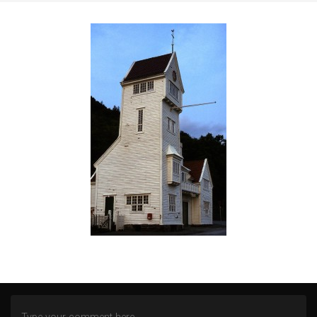
ZWISCHEN NORD- UND OSTSEE
AN DER MOSEL
WITTGENSTEINER LAND (BERLEBURG)
ALTENBERGER DOM
HEILSTÄTTEN GRABOWSEE
LENNEP BLUES
REMSCHEID – TRISTESSE EINER INNENSTADT
DOMBURG (NL)
DIEMELSEE – WALDECKER LAND
SCHMALLENBERG
FREIZEIT IN EMSBÜREN – MOORLAGE
DAS ENDE EINER WOHNSTATT
LOST PLACES
SÜDEIFEL (BERKOTH)
BERGEN (NOORD-HOLLAND)
FREIZEIT IN DAADEN (WESTERWALD)
KÖLN
DORTMUND – HÖRDE
DÜSSELDORF