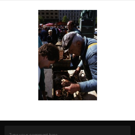
ZWISCHEN NORD- UND OSTSEE
AN DER MOSEL
WITTGENSTEINER LAND (BERLEBURG)
ALTENBERGER DOM
HEILSTÄTTEN GRABOWSEE
LENNEP BLUES
REMSCHEID – TRISTESSE EINER INNENSTADT
DOMBURG (NL)
DIEMELSEE – WALDECKER LAND
SCHMALLENBERG
FREIZEIT IN EMSBÜREN – MOORLAGE
DAS ENDE EINER WOHNSTATT
LOST PLACES
SÜDEIFEL (BERKOTH)
BERGEN (NOORD-HOLLAND)
FREIZEIT IN DAADEN (WESTERWALD)
KÖLN
DORTMUND – HÖRDE
DÜSSELDORF