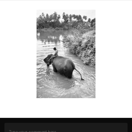
ZWISCHEN NORD- UND OSTSEE
AN DER MOSEL
WITTGENSTEINER LAND (BERLEBURG)
ALTENBERGER DOM
HEILSTÄTTEN GRABOWSEE
LENNEP BLUES
REMSCHEID – TRISTESSE EINER INNENSTADT
DOMBURG (NL)
DIEMELSEE – WALDECKER LAND
SCHMALLENBERG
FREIZEIT IN EMSBÜREN – MOORLAGE
DAS ENDE EINER WOHNSTATT
LOST PLACES
SÜDEIFEL (BERKOTH)
BERGEN (NOORD-HOLLAND)
FREIZEIT IN DAADEN (WESTERWALD)
KÖLN
DORTMUND – HÖRDE
DÜSSELDORF