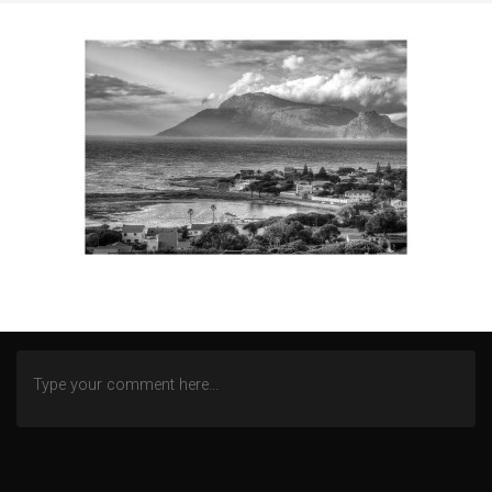
SEGELN AUF DEM IJSSELMEER
TOSKANA
WINTEREINDRÜCKE
ZECHE ZOLLERN
ZWISCHEN NORD- UND OSTSEE
AN DER MOSEL
WITTGENSTEINER LAND (BERLEBURG)
ALTENBERGER DOM
HEILSTÄTTEN GRABOWSEE
LENNEP BLUES
REMSCHEID – TRISTESSE EINER INNENSTADT
DOMBURG (NL)
DIEMELSEE – WALDECKER LAND
SCHMALLENBERG
FREIZEIT IN EMSBÜREN – MOORLAGE
DAS ENDE EINER WOHNSTATT
LOST PLACES
SÜDEIFEL (BERKOTH)
BERGEN (NOORD-HOLLAND)