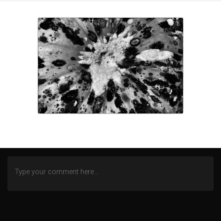
SEGELN AUF DEM IJSSELMEER
TOSKANA
WINTEREINDRÜCKE
ZECHE ZOLLERN
ZWISCHEN NORD- UND OSTSEE
AN DER MOSEL
WITTGENSTEINER LAND (BERLEBURG)
ALTENBERGER DOM
HEILSTÄTTEN GRABOWSEE
LENNEP BLUES
REMSCHEID – TRISTESSE EINER INNENSTADT
DOMBURG (NL)
DIEMELSEE – WALDECKER LAND
SCHMALLENBERG
FREIZEIT IN EMSBÜREN – MOORLAGE
DAS ENDE EINER WOHNSTATT
LOST PLACES
SÜDEIFEL (BERKOTH)