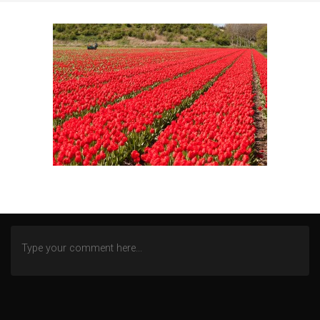
SEGELN AUF DEM IJSSELMEER
TOSKANA
WINTEREINDRÜCKE
ZECHE ZOLLERN
ZWISCHEN NORD- UND OSTSEE
AN DER MOSEL
WITTGENSTEINER LAND (BERLEBURG)
ALTENBERGER DOM
HEILSTÄTTEN GRABOWSEE
LENNEP BLUES
REMSCHEID – TRISTESSE EINER INNENSTADT
DOMBURG (NL)
DIEMELSEE – WALDECKER LAND
SCHMALLENBERG
FREIZEIT IN EMSBÜREN – MOORLAGE
DAS ENDE EINER WOHNSTATT
LOST PLACES
SÜDEIFEL (BERKOTH)